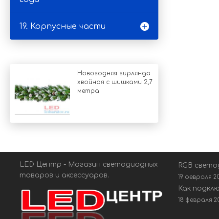
19. Корпусные части
Новогодняя гирлянда
хвойная с шишками 2,7
метра
LED Центр - Магазин светодиодных
RGB свето
товаров и аксессуаров.
19 февраля 2
Как подкл
18 февраля 2