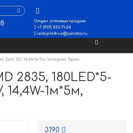
Отдел оптовых продаж:
48
+7 (937) 023-71-24
ledopt64rus@yandex.ru
, 2pin, 12V, 14,4W-1м*5м, холодный Термо
 2835, 180LED*5-
V, 14,4W-1м*5м,
3190