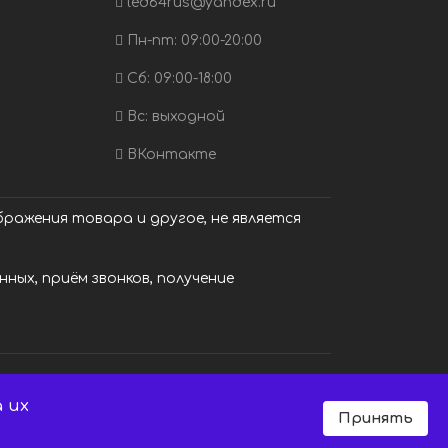
led64rus@yandex.ru
Пн-пт: 09:00-20:00
Сб: 09:00-18:00
Вс: выходной
ВКонтакте
ражения товара и другое, не является
ных, приём звонков, получение
 их
Принять