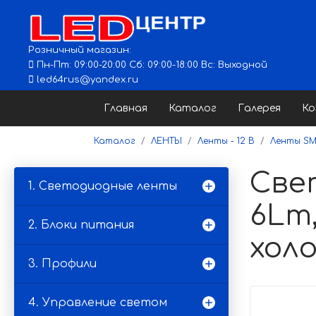
Розничный магазин:
Пн-Пт: 09:00-20:00 Сб: 09:00-18:00 Вс: Выходной
led64rus@yandex.ru
Главная
Каталог
Галерея
К
Каталог
ЛЕНТЫ
Ленты - 12 В
Ленты SM
Све
1. Светодиодные ленты
6Lm,
2. Блоки питания
хол
3. Профили
4. Управление светом