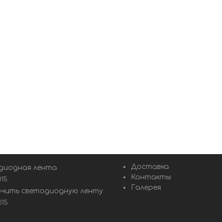
Доставка
диодная лента
Контакты
015
Галерея
ючить светодиодную ленту
015