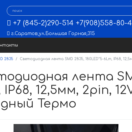
+7 (845-2)290-514
+7(908)558-80-
г.Саратов
,
ул.Большая Горная,315
онтакты
D 2835
Светодиодная лента SMD 2835, 180LED*5-6Lm, IP68, 12,5мм
тодиодная лента SMD
 IP68, 12,5мм, 2pin, 12
одный Термо