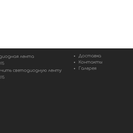
Доставка
диодная лента
Контакты
015
Галерея
ючить светодиодную ленту
015