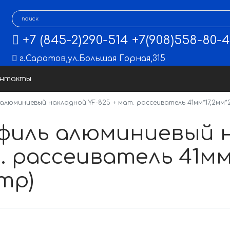
+7 (845-2)290-514
+7(908)558-80-
г.Саратов
,
ул.Большая Горная,315
онтакты
люминиевый накладной YF-825 + мат. рассеиватель 41мм*17,2мм*2м
филь алюминиевый н
 рассеиватель 41мм*
тр)