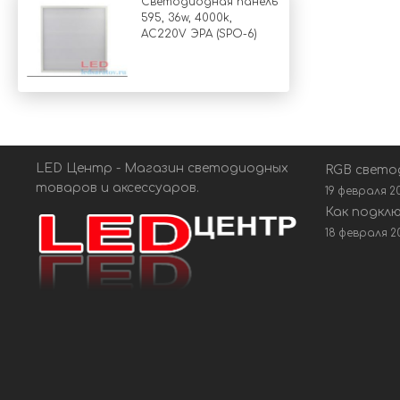
Светодиодная панель
595, 36w, 4000k,
AC220V ЭРА (SPO-6)
LED Центр - Магазин светодиодных
RGB свето
товаров и аксессуаров.
19 февраля 2
Как подкл
18 февраля 2