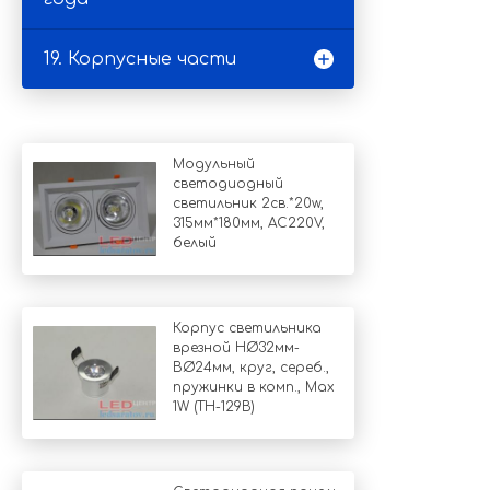
19. Корпусные части
Модульный
светодиодный
светильник 2св.*20w,
315мм*180мм, AC220V,
белый
Корпус светильника
врезной НØ32мм-
ВØ24мм, круг, сереб.,
пружинки в комп., Мах
1W (TH-129B)