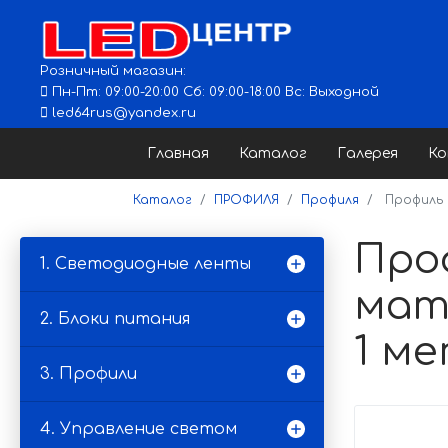
Розничный магазин:
Пн-Пт: 09:00-20:00 Сб: 09:00-18:00 Вс: Выходной
led64rus@yandex.ru
Главная
Каталог
Галерея
К
Каталог
ПРОФИЛЯ
Профиля
Профиль а
Про
1. Светодиодные ленты
мат.
2. Блоки питания
1 ме
3. Профили
4. Управление светом