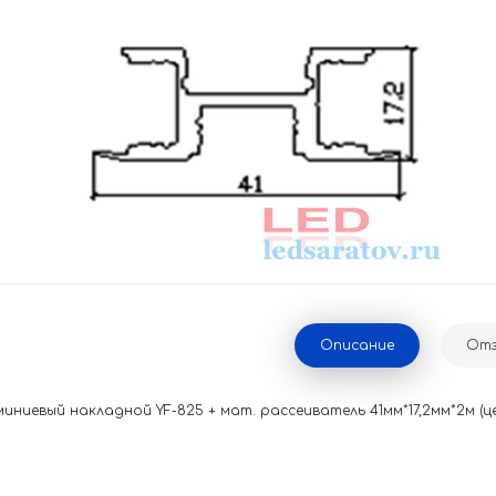
Описание
Отз
ниевый накладной YF-825 + мат. рассеиватель 41мм*17,2мм*2м (це