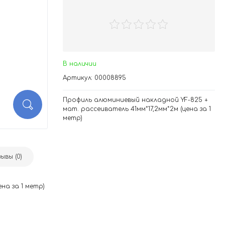
В наличии
Артикул: 00008895
Профиль алюминиевый накладной YF-825 +
мат. рассеиватель 41мм*17,2мм*2м (цена за 1
метр)
ывы (0)
на за 1 метр)