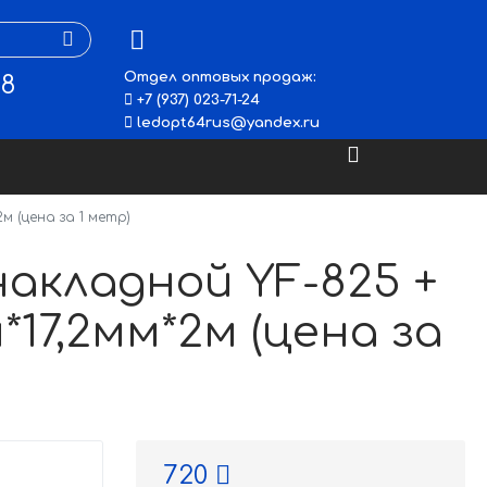
Отдел оптовых продаж:
48
+7 (937) 023-71-24
ledopt64rus@yandex.ru
 (цена за 1 метр)
акладной YF-825 +
17,2мм*2м (цена за
720