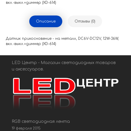
вкл.-выкл.+диммер (XD-614)
Описание
Отзывы (0)
Датчик прикосновение - на металл, DC6V-DC12V, 12W-36W,
вкл.-выкл.+диммер (XD-614)
LED Центр - Магазин светодиодных товаров
и аксессуаров.
RGB светодиодная лента
19 февраля 2015