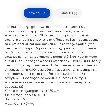
Описание
Отзывы (0)
Гибкий неон представляет собой прямоугольный
силиконовый шнур размером 6 мм х 12 мм., внутри
которого находятся SMD светодиоды, излучающие
равномерный «неоновый» свет. Такой эффект достигается
за счёт равномерного размещения светодиодов внутри
светового шнура. Впрочем, благодаря конструктивным
особенностям электрических элементов, его можно
разрезать на мелкие отрезки кратно 2,5 см. Кроме того,
гибкий неон обладает всеми качествами, присущими всему
светодиодному освещению. Гибкий неон отлично гнётся и
вписывается в любые изгибы и неровности, не оставляя
при этом видимых стыков. Это очень удобно для
оформления фасадов, рекламных вывесок и витрин
магазинов, подчёркивания контуров архитектурных
сооружений.
Кол-во светодиодов на 1м: 120 шт.
Тип светодиода: SMD2835.
Питание: 12V.
Мощность: 9,6w/м.