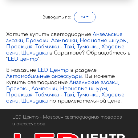
Выводить по:
24
Хотите купить светодиодные
Ангельские
глазки,
Брелоки,
Лампочки,
Неоновые шнуры,
Проекция
,
Таблички - Taxi,
Туманки,
Ходовые
огни,
Шильдики
в Саратове? Обращайтесь в
"
LED центр
".
В магазине
LED Центр
в разделе
Автомобильные аксессуары
. Вы можете
купить светодиодные
Ангельские глазки,
Брелоки,
Лампочки,
Неоновые шнуры,
Проекция
,
Таблички - Taxi,
Туманки,
Ходовые
огни,
Шильдики
по привлекательной цене.
LED Центр - Магазин светодиодных товаров
и аксессуаров.