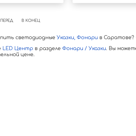
ПЕРЕД
В КОНЕЦ
упить светодиодные
Указки,
Фонари
в Саратове?
е
LED Центр
в разделе
Фонари / Указки
. Вы може
ельной цене.