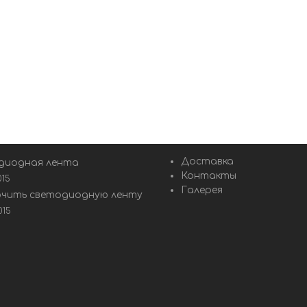
Доставка
диодная лента
Контакты
015
Галерея
ючить светодиодную ленту
015