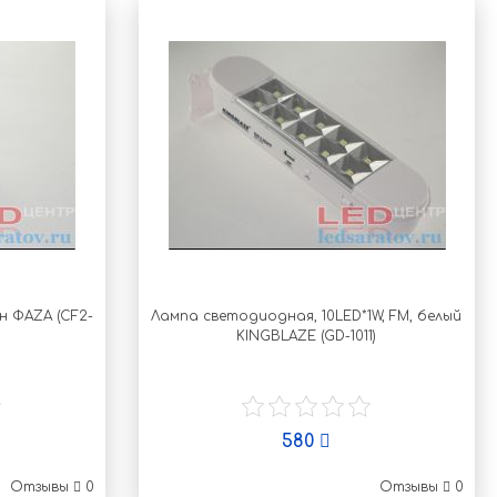
н ФАZА (CF2-
Лампа светодиодная, 10LED*1W, FM, белый
KINGBLAZE (GD-1011)
580
Отзывы
0
Отзывы
0