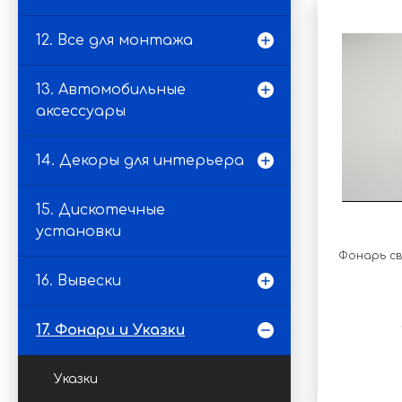
12. Все для монтажа
13. Автомобильные
аксессуары
14. Декоры для интерьера
15. Дискотечные
установки
Фонарь св
16. Вывески
17. Фонари и Указки
Указки