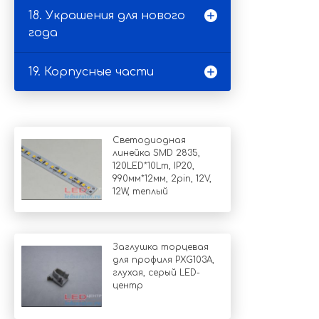
18. Украшения для нового
года
19. Корпусные части
Светодиодная
линейка SMD 2835,
120LED*10Lm, IP20,
990мм*12мм, 2pin, 12V,
12W, теплый
Заглушка торцевая
для профиля PXG103A,
глухая, серый LED-
центр