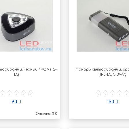
тодиодный, черный ФАZА (T2-
Фонарь светодиодный, гр
L3)
(TF5-L3, 3-3AAA)
90
150
Отзывы
0