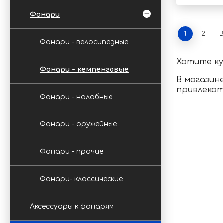
Фонари
1
2
В
Фонари - велосипедные
Хотите к
Фонари - кемпенговые
В магазин
привлекат
Фонари - налобные
Фонари - оружейные
Фонари - прочие
Фонари- классические
Аксессуары к фонарям