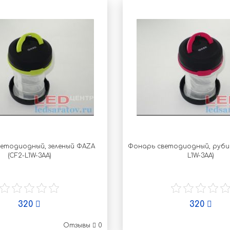
етодиодный, зеленый ФАZА
Фонарь светодиодный, руби
(CF2-L1W-3AA)
L1W-3AA)
320
320
Отзывы
0