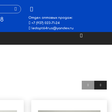
Отдел оптовых продаж:
48
+7 (937) 023-71-24
ledopt64rus@yandex.ru