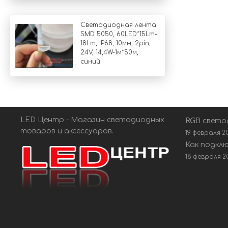
Светодиодная лента
SMD 5050, 60LED*15Lm-
18Lm, IP68, 10мм, 2pin,
24V, 14,4W-1м*50м,
синий
LED Центр - Магазин светодиодных
RGB свето
товаров и аксессуаров.
19 февраля 2
Как подкл
18 февраля 2