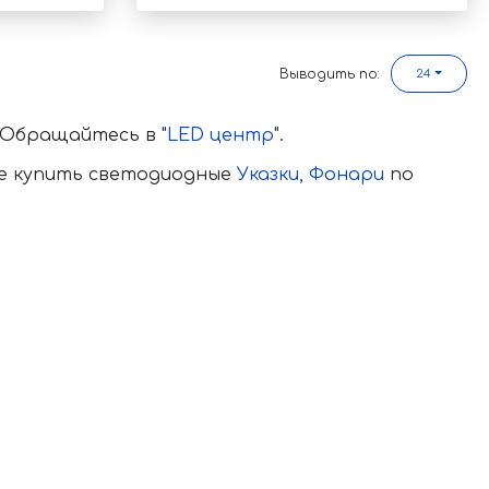
Выводить по:
24
 Обращайтесь в "
LED центр
".
те купить светодиодные
Указки,
Фонари
по