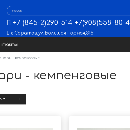
+7 (845-2)290-514
+7(908)558-80-
г.Саратов
,
ул.Большая Горная,315
онтакты
онари - кемпенговые
ари - кемпенговые
ра