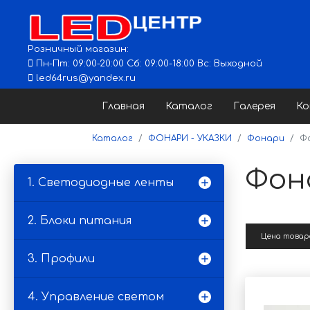
Розничный магазин:
Пн-Пт: 09:00-20:00 Сб: 09:00-18:00 Вс: Выходной
led64rus@yandex.ru
Главная
Каталог
Галерея
К
Каталог
ФОНАРИ - УКАЗКИ
Фонари
Ф
Фон
1. Светодиодные ленты
2. Блоки питания
Цена това
3. Профили
4. Управление светом