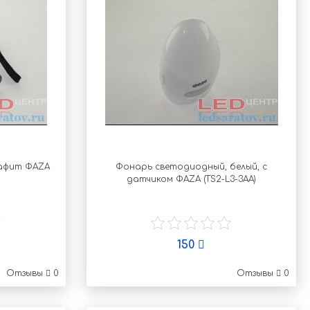
афит ФАZА
Фонарь светодиодный, белый, с
датчиком ФАZА (TS2-L3-3AA)
150
Отзывы
0
Отзывы
0