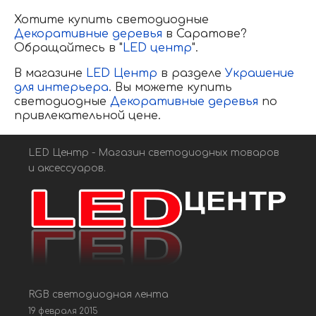
Хотите купить светодиодные
Декоративные деревья
в Саратове?
Обращайтесь в "
LED центр
".
В магазине
LED Центр
в разделе
Украшение
для интерьера
. Вы можете купить
светодиодные
Декоративные деревья
по
привлекательной цене.
LED Центр - Магазин светодиодных товаров
и аксессуаров.
RGB светодиодная лента
19 февраля 2015