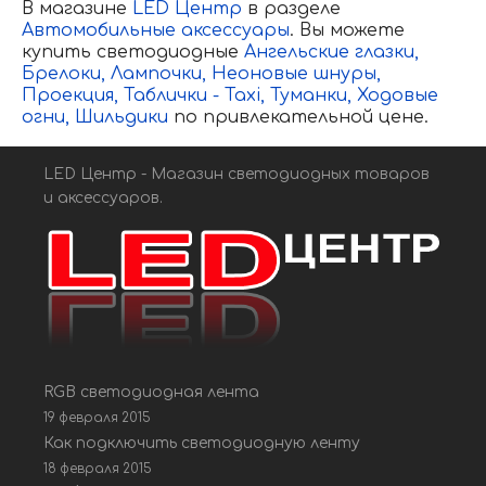
В магазине
LED Центр
в разделе
Автомобильные аксессуары
. Вы можете
купить светодиодные
Ангельские глазки,
Брелоки,
Лампочки,
Неоновые шнуры,
Проекция
,
Таблички - Taxi,
Туманки,
Ходовые
огни,
Шильдики
по привлекательной цене.
LED Центр - Магазин светодиодных товаров
и аксессуаров.
RGB светодиодная лента
19 февраля 2015
Как подключить светодиодную ленту
18 февраля 2015