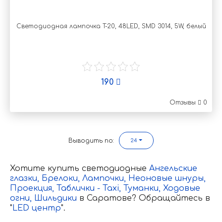
Светодиодная лампочка T-20, 48LED, SMD 3014, 5W, белый
190
Отзывы
0
Выводить по:
24
Хотите купить светодиодные
Ангельские
глазки,
Брелоки,
Лампочки,
Неоновые шнуры,
Проекция
,
Таблички - Taxi,
Туманки,
Ходовые
огни,
Шильдики
в Саратове? Обращайтесь в
"
LED центр
".