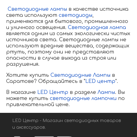
Светодиодные лампы
в качестве источника
света используют
светодиоды
,
применяются для бытового, промышленного
и уличного освещения.
Светодиодная лампа
является одним из самых экологически чистых
источников света. Светодиодные лампы не
используют вредные вещества, содержащих
ртуть, поэтому они не представляют
опасности в случае выхода из строя или
разрушения.
Хотите купить
Светодиодные Лампы
в
Саратове? Обращайтесь в "
LED центр
".
В магазине
LED Центр
в разделе
Лампы
. Вы
можете купить
светодиодные лампочки
по
привлекательной цене.
LED Центр - Магазин светодиодных товаров
и аксессуаров.