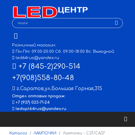
Розничный магазин:
Пн-Пт: 09:00-20:00 Сб: 09:00-18:00 Вс: Выходной
led64rus@yandex.ru
+7 (845-2)290-514
+7(908)558-80-48
г.Саратов
,
ул.Большая Горная,315
Отдел оптовых продаж:
+7 (937) 023-71-24
ledopt64rus@yandex.ru
Каталог
ЛАМПОЧКИ
Лампочки - C37/CA37