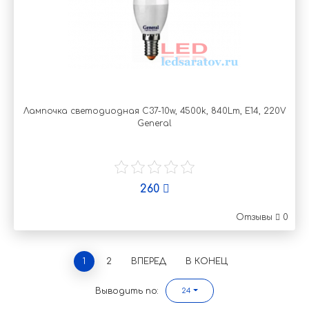
Лампочка светодиодная C37-10w, 4500k, 840Lm, Е14, 220V
General
260
Отзывы
0
1
2
ВПЕРЕД
В КОНЕЦ
Выводить по:
24