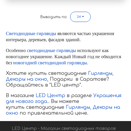
Выводить по:
24
Светодиодные гирлянды
являются частью украшения
интерьера, деревьев, фасадов зданий.
Особенно
светодиодные гирлянды
используют как
новогоднее украшение. Каждый Новый год не обходится
без
новогодней светодиодной гирлянды
.
Хотите купить светодиодные
Гирлянды,
Декоры на окно
, Подарки в Саратове?
Обращайтесь в "LED центр".
В магазине
LED Центр
в разделе
Украшения
для нового года
.
. Вы можете
купить светодиодные
Гирлянды,
Декоры на
окно
по привлекательной цене.
LED Центр - Магазин светодиодных товаров