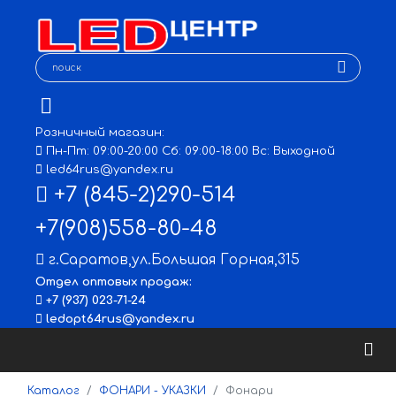
Розничный магазин:
Пн-Пт: 09:00-20:00 Сб: 09:00-18:00 Вс: Выходной
led64rus@yandex.ru
+7 (845-2)290-514
+7(908)558-80-48
г.Саратов
,
ул.Большая Горная,315
Отдел оптовых продаж:
+7 (937) 023-71-24
ledopt64rus@yandex.ru
Каталог
ФОНАРИ - УКАЗКИ
Фонари