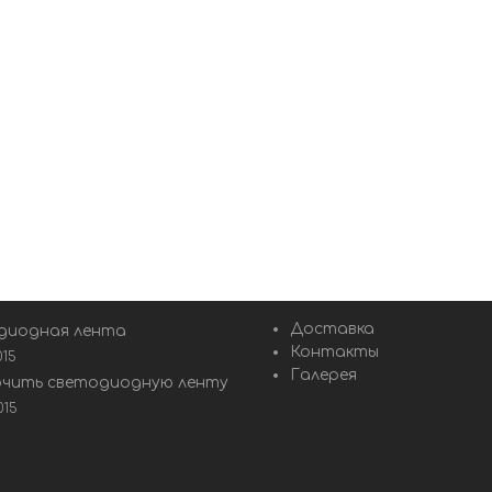
Доставка
диодная лента
Контакты
015
Галерея
ючить светодиодную ленту
015