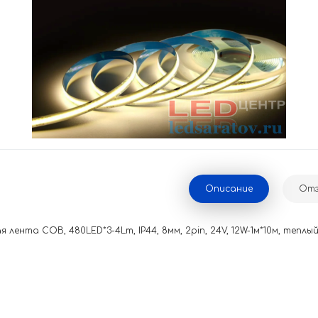
Описание
Отз
лента COB, 480LED*3-4Lm, IP44, 8мм, 2pin, 24V, 12W-1м*10м, теплы