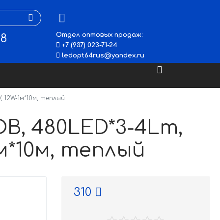
Отдел оптовых продаж:
48
+7 (937) 023-71-24
ledopt64rus@yandex.ru
 12W-1м*10м, теплый
B, 480LED*3-4Lm,
-1м*10м, теплый
310