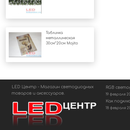
Табличка
металлическая
30см*20см Mojito
LED Центр - Магазин светодиодных
RGB свето
товаров и аксессуаров.
19 февраля 2
Как подкл
18 февраля 2