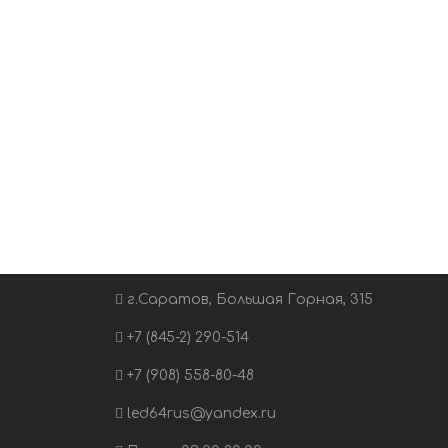
г.Саратов, Большая Горная, 315
+7 (845-2) 290-514
+7 (908) 558-80-48
led64rus@yandex.ru