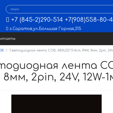
+7 (845-2)290-514
+7(908)558-80-
г.Саратов
,
ул.Большая Горная,315
онтакты
OB
Светодиодная лента COB, 480LED*3-4Lm, IP44, 8мм, 2pin, 24V,
тодиодная лента CO
, 8мм, 2pin, 24V, 12W