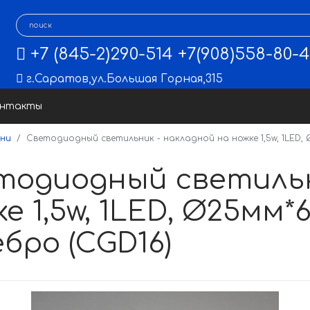
+7 (845-2)290-514
+7(908)558-80-
г.Саратов
,
ул.Большая Горная,315
онтакты
ни
Светодиодный светильник - накладной на ножке 1,5w, 1LED, 
тодиодный светильн
е 1,5w, 1LED, Ø25мм*6
бро (CGD16)