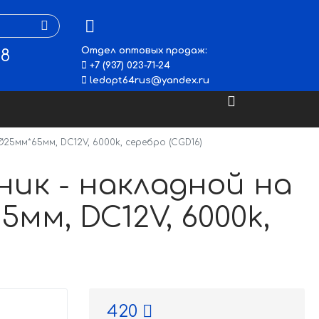
Отдел оптовых продаж:
48
+7 (937) 023-71-24
ledopt64rus@yandex.ru
Ø25мм*65мм, DC12V, 6000k, серебро (CGD16)
ик - накладной на
5мм, DC12V, 6000k,
420