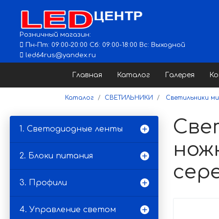
Розничный магазин:
Пн-Пт: 09:00-20:00 Сб: 09:00-18:00 Вс: Выходной
led64rus@yandex.ru
Главная
Каталог
Галерея
К
Каталог
СВЕТИЛЬНИКИ
Светильники ми
Све
1. Светодиодные ленты
ножк
2. Блоки питания
сере
3. Профили
4. Управление светом