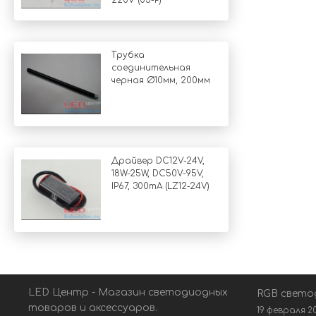
220V (05-P)
Трубка
соединительная
черная Ø10мм, 200мм
Драйвер DC12V-24V,
18W-25W, DC50V-95V,
IP67, 300mA (LZ12-24V)
LED Центр - Магазин светодиодных
RGB свето
товаров и аксессуаров.
19 февраля 2