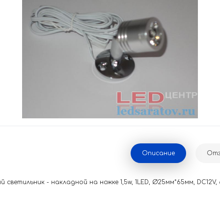
Описание
Отз
светильник - накладной на ножке 1,5w, 1LED, Ø25мм*65мм, DC12V, 