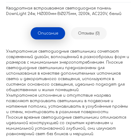
Квадратная встраиваемая светодиодная панель
DownLight 24w, НØ300мм-ВØ275мм, 3200k, AC220V, белый
Описание
Отзывы (0)
Ультратонкие светодиодные светильники сочетают
современный дизайн, воплощённый в разнообразии форм и
размеров с минимальным энергопотреблением. Плоские
светодиодные светильники предназначены для
использования в качестве дополнительных источников
света и декоративного освещения, используются в
системах основного освещения, идеально подходят для
общественных и жилых помещений.
Ультратонкое исполнение и отсутствие нагрева
позволяют встраивать светильники в подвесные и
натяжные потолки, устанавливать в углублённые проёмы
и стены, монтировать в различные поверхности.
Плоские врезные светодиодные светильники отличаются
идеальной конструкцией со скрытым креплением и
минимальной установочной глубиной, они излучают
равномерный свет без бликов и мерцаний.