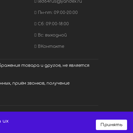
led64rus@yandex.ru
Пн-пт: 09:00-20:00
Сб: 09:00-18:00
Вс: выходной
ВКонтакте
ражения товара и другое, не является
ных, приём звонков, получение
 их
Принять