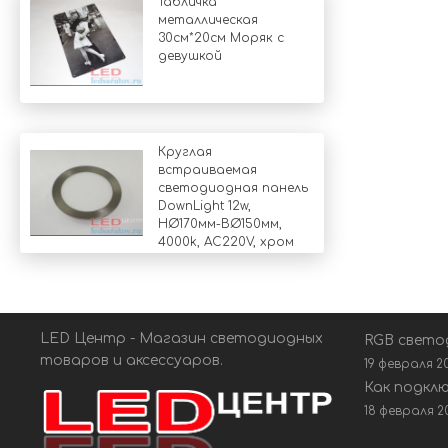
Табличка
металлическая
30см*20см Моряк с
девушкой
Круглая
встраиваемая
светодиодная панель
DownLight 12w,
НØ170мм-ВØ150мм,
4000k, AC220V, хром
LED Центр - Магазин светодиодных
RGB свето
товаров и аксессуаров.
19 февраля 2
Как подкл
18 февраля 2