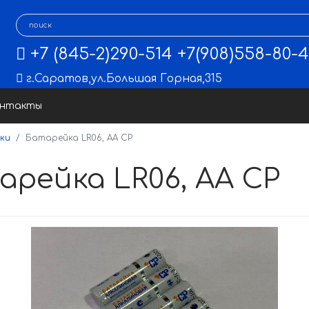
+7 (845-2)290-514
+7(908)558-80-
г.Саратов
,
ул.Большая Горная,315
онтакты
ки
Батарейка LR06, AA СP
арейка LR06, AA СP