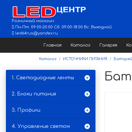
Розничный магазин:
Пн-Пт: 09:00-20:00 Сб: 09:00-18:00 Вс: Выходной
led64rus@yandex.ru
Главная
Каталог
Галерея
К
Каталог
ИСТОЧНИКИ ПИТАНИЯ
Батарей
Бат
1. Светодиодные ленты
2. Блоки питания
3. Профили
4. Управление светом