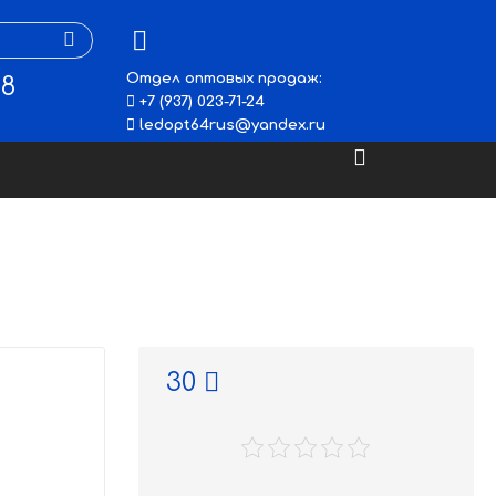
Отдел оптовых продаж:
48
+7 (937) 023-71-24
ledopt64rus@yandex.ru
30