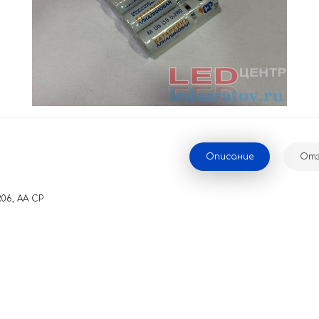
Описание
Отз
06, AA СP