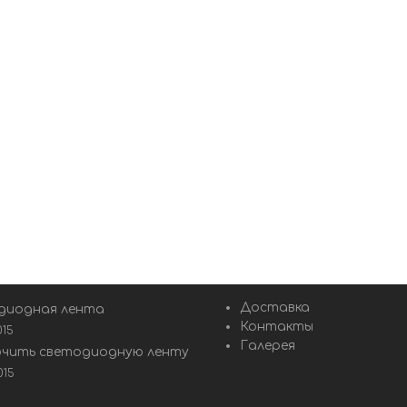
Доставка
диодная лента
Контакты
015
Галерея
ючить светодиодную ленту
015