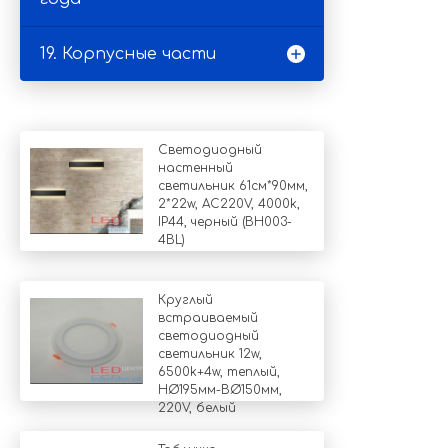
19. Корпусные части
Светодиодный
настенный
светильник 61см*90мм,
2*22w, AC220V, 4000k,
IP44, черный (BH003-
4BL)
Круглый
встраиваемый
светодиодный
светильник 12w,
6500k+4w, теплый,
НØ195мм-ВØ150мм,
220V, белый