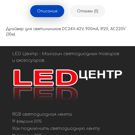
Описание
Отзывы (0)
Драйвер для светильников DC24V-42V, 900mA, IP20, AC220V
(30w)
LED Центр - Магазин светодиодных товаров
и аксессуаров.
RGB светодиодная лента
19 февраля 2015
Как подключить светодиодную ленту