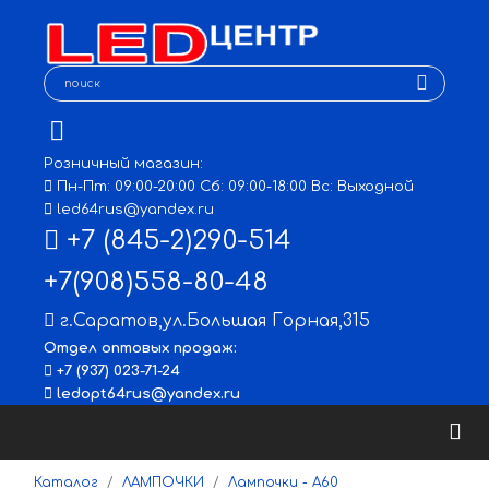
Розничный магазин:
Пн-Пт: 09:00-20:00 Сб: 09:00-18:00 Вс: Выходной
led64rus@yandex.ru
+7 (845-2)290-514
+7(908)558-80-48
г.Саратов
,
ул.Большая Горная,315
Отдел оптовых продаж:
+7 (937) 023-71-24
ledopt64rus@yandex.ru
Каталог
ЛАМПОЧКИ
Лампочки - A60