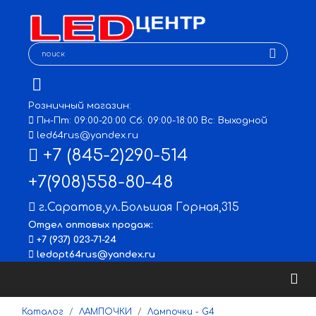
Розничный магазин:
Пн-Пт: 09:00-20:00 Сб: 09:00-18:00 Вс: Выходной
led64rus@yandex.ru
+7 (845-2)290-514
+7(908)558-80-48
г.Саратов
,
ул.Большая Горная,315
Отдел оптовых продаж:
+7 (937) 023-71-24
ledopt64rus@yandex.ru
Каталог
ЛАМПОЧКИ
Лампочки - G4