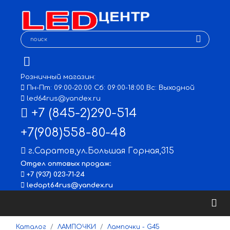
Розничный магазин:
Пн-Пт: 09:00-20:00 Сб: 09:00-18:00 Вс: Выходной
led64rus@yandex.ru
+7 (845-2)290-514
+7(908)558-80-48
г.Саратов
,
ул.Большая Горная,315
Отдел оптовых продаж:
+7 (937) 023-71-24
ledopt64rus@yandex.ru
Каталог
ЛАМПОЧКИ
Лампочки - G45