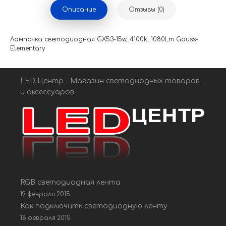
Описание
Отзывы (0)
Лампочка светодиодная GX53-15w, 4100k, 1080Lm Gauss-
Elementary
LED Центр - Магазин светодиодных товаров
и аксессуаров.
RGB светодиодная лента
19 февраля 2015
Как подключить светодиодную ленту
18 февраля 2015