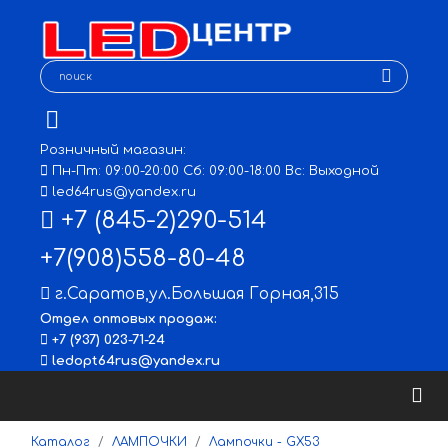
Розничный магазин:
Пн-Пт: 09:00-20:00 Сб: 09:00-18:00 Вс: Выходной
led64rus@yandex.ru
+7 (845-2)290-514
+7(908)558-80-48
г.Саратов
,
ул.Большая Горная,315
Отдел оптовых продаж:
+7 (937) 023-71-24
ledopt64rus@yandex.ru
Каталог
ЛАМПОЧКИ
Лампочки - GX53