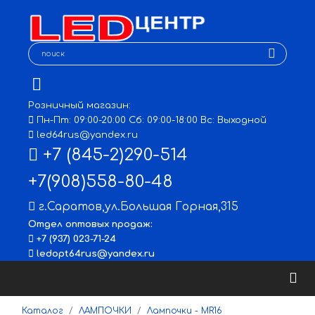
Розничный магазин:
Пн-Пт: 09:00-20:00 Сб: 09:00-18:00 Вс: Выходной
led64rus@yandex.ru
+7 (845-2)290-514
+7(908)558-80-48
г.Саратов
,
ул.Большая Горная,315
Отдел оптовых продаж:
+7 (937) 023-71-24
ledopt64rus@yandex.ru
Каталог
ЛАМПОЧКИ
Лампочки - MR16