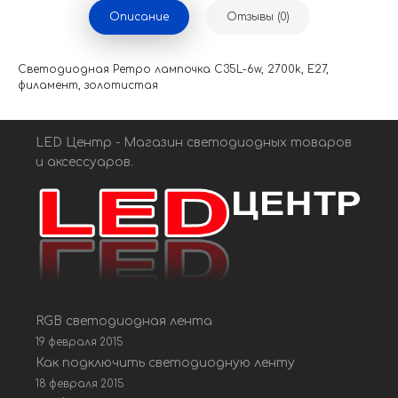
Описание
Отзывы (0)
Светодиодная Ретро лампочка C35L-6w, 2700k, E27,
филамент, золотистая
LED Центр - Магазин светодиодных товаров
и аксессуаров.
RGB светодиодная лента
19 февраля 2015
Как подключить светодиодную ленту
18 февраля 2015