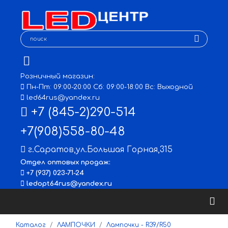
Розничный магазин:
Пн-Пт: 09:00-20:00 Сб: 09:00-18:00 Вс: Выходной
led64rus@yandex.ru
+7 (845-2)290-514
+7(908)558-80-48
г.Саратов
,
ул.Большая Горная,315
Отдел оптовых продаж:
+7 (937) 023-71-24
ledopt64rus@yandex.ru
Каталог
ЛАМПОЧКИ
Лампочки - R39/R50