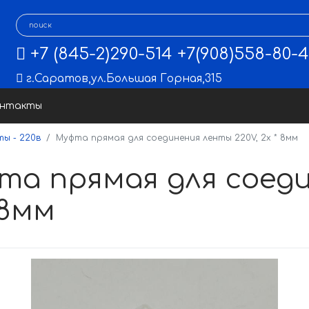
+7 (845-2)290-514
+7(908)558-80-
г.Саратов
,
ул.Большая Горная,315
онтакты
ы - 220в
Муфта прямая для соединения ленты 220V, 2x * 8мм
та прямая для соеди
 8мм