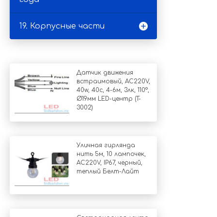
19. Корпусные части
Датчик движения
встраимовый, AC220V,
40w, 40с, 4-6м, 3лк, 110°,
Ø19мм LED-центр (T-
3002)
Уличная гирлянда
нить 5м, 10 лампочек,
AC220V, IP67, черный,
теплый Белт-Лайт