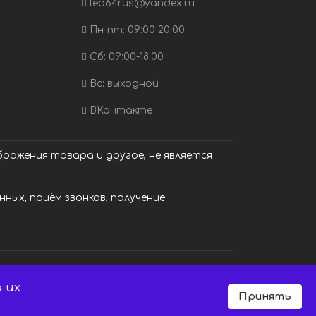
led64rus@yandex.ru
Пн-пт: 09:00-20:00
Сб: 09:00-18:00
Вс: выходной
ВКонтакте
ражения товара и другое, не является
ных, приём звонков, получение
 их
Принять