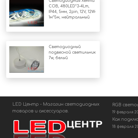
Светодиодная лента
COB, 480LED*3-4Lm,
IP44, 5мм, 2pin, 12V, 12W-
1м*5м, нейтральный
Светодиодный
подвесной светильник
7w, белый
LED Центр - Магазин светодиодных
RGB свето
товаров и аксессуаров.
19 февраля 2
Как подкл
18 февраля 2