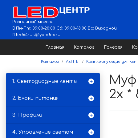
Розничный магазин:
Пн-Пт: 09:00-20:00 Сб: 09:00-18:00 Вс: Выходной
led64rus@yandex.ru
Главная
Каталог
Галерея
К
Каталог
ЛЕНТЫ
Комплектующие для лент
Муф
1. Светодиодные ленты
2x *
2. Блоки питания
3. Профили
4. Управление светом