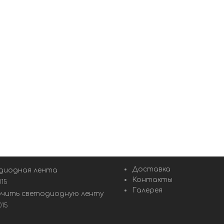
Доставка
диодная лента
Контакты
015
Галерея
ючить светодиодную ленту
015