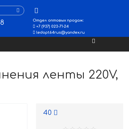
Отдел оптовых продаж:
48
+7 (937) 023-71-24
ledopt64rus@yandex.ru
нения ленты 220V,
40