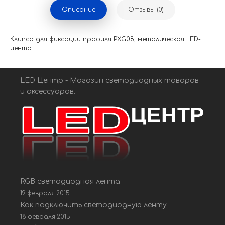
Описание
Отзывы (0)
Клипса для фиксации профиля PXG08, металическая LED-
центр
LED Центр - Магазин светодиодных товаров
и аксессуаров.
RGB светодиодная лента
19 февраля 2015
Как подключить светодиодную ленту
18 февраля 2015