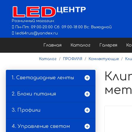
Розничный магазин:
Пн-Пт: 09:00-20:00 Сб: 09:00-18:00 Вс: Выходной
led64rus@yandex.ru
Главная
Каталог
Галерея
К
Каталог
ПРОФИЛЯ
Комлектующие
Кл
Клип
1. Светодиодные ленты
мет
2. Блоки питания
3. Профили
4. Управление светом