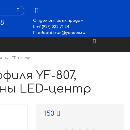
Отдел оптовых продаж:
48
+7 (937) 023-71-24
ledopt64rus@yandex.ru
ужины LED-центр
филя YF-807,
ины LED-центр
150