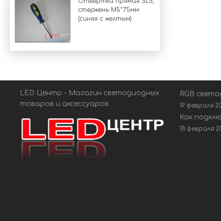
Отвертка прямая SL5,
стержень М5*75мм
(синяя с желтым)
LED Центр - Магазин светодиодных
RGB свето
товаров и аксессуаров.
19 февраля 2
Как подкл
18 февраля 2