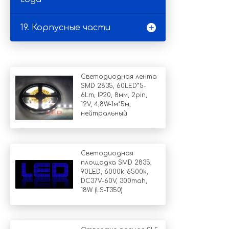
19. Корпусные части
Светодиодная лента
SMD 2835, 60LED*5-
6Lm, IP20, 8мм, 2pin,
12V, 4,8W-1м*5м,
нейтральный
Светодиодная
площадка SMD 2835,
90LED, 6000k-6500k,
DC37V-60V, 300mah,
18W (LS-T350)