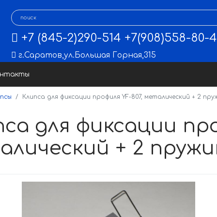
+7 (845-2)290-514
+7(908)558-80-
г.Саратов
,
ул.Большая Горная,315
онтакты
ипсы
Клипса для фиксации профиля YF-807, металический + 2 пр
са для фиксации про
алический + 2 пруж