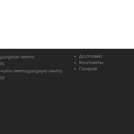
Доставка
диодная лента
Контакты
015
Галерея
ючить светодиодную ленту
015