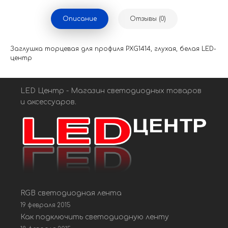
Описание
Отзывы (0)
Заглушка торцевая для профиля PXG1414, глухая, белая LED-
центр
LED Центр - Магазин светодиодных товаров
и аксессуаров.
RGB светодиодная лента
19 февраля 2015
Как подключить светодиодную ленту