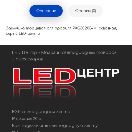
Описание
Отзывы (0)
Заглушка торцевая для профиля PXG3020B-M, сквозная,
серый LED-центр
LED Центр - Магазин светодиодных товаров
и аксессуаров.
RGB светодиодная лента
19 февраля 2015
Как подключить светодиодную ленту