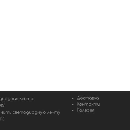
Доставка
диодная лента
Контакты
015
Галерея
ючить светодиодную ленту
015