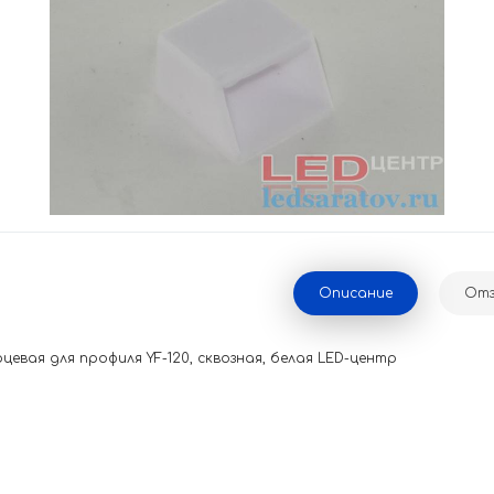
Описание
Отз
евая для профиля YF-120, сквозная, белая LED-центр