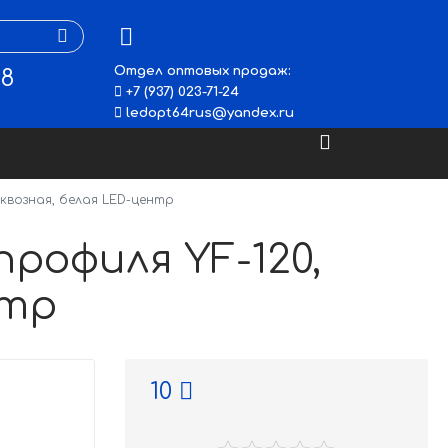
Отдел оптовых продаж:
48
+7 (937) 023-71-24
ledopt64rus@yandex.ru
сквозная, белая LED-центр
рофиля YF-120,
нтр
10