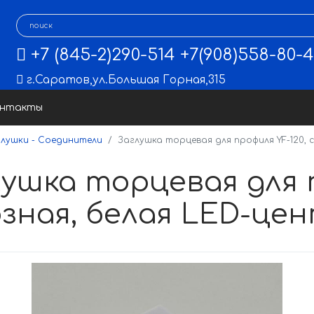
+7 (845-2)290-514
+7(908)558-80-
г.Саратов
,
ул.Большая Горная,315
онтакты
глушки - Соединители
Заглушка торцевая для профиля YF-120, 
ушка торцевая для п
озная, белая LED-це