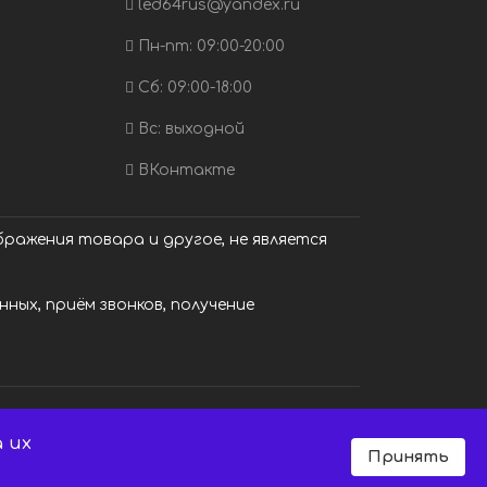
led64rus@yandex.ru
Пн-пт: 09:00-20:00
Сб: 09:00-18:00
Вс: выходной
ВКонтакте
ражения товара и другое, не является
ных, приём звонков, получение
 их
Принять