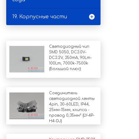
19. Корпусные части
Светодиодный чип
SMD 5050, DC3.0V-
DC3.2V, 350mA, 90Lm-
100Lm, 7000k-7500k
(Большой плюс)
Соединитель
светодиодной ленты
4pin, 30-60LED, IP44,
25мм-15мм, клипса -
провод 0,35мм² (LY-4P-
H4-DJ)