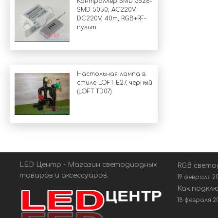
Контроллер SMD 3528-
SMD 5050, AC220V-
DC220V, 40m, RGB+RF-
пульт
Настольная лампа в
стиле LOFT Е27, черный
(LOFT TD07)
LED Центр - Магазин светодиодных
RGB свето
товаров и аксессуаров.
19 февраля 2
Как подкл
18 февраля 2