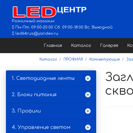
Розничный магазин:
Пн-Пт: 09:00-20:00 Сб: 09:00-18:00 Вс: Выходной
led64rus@yandex.ru
Главная
Каталог
Галерея
К
Каталог
ПРОФИЛЯ
Комлектующие
За
Загл
1. Светодиодные ленты
скв
2. Блоки питания
3. Профили
4. Управление светом