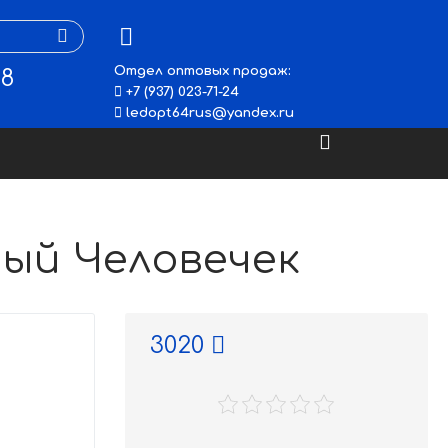
Отдел оптовых продаж:
48
+7 (937) 023-71-24
ledopt64rus@yandex.ru
рный Человечек
3020