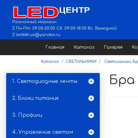
Розничный магазин:
Пн-Пт: 09:00-20:00 Сб: 09:00-18:00 Вс: Выходной
led64rus@yandex.ru
Главная
Каталог
Галерея
К
Каталог
СВЕТИЛЬНИКИ
Светильники Б
Бра 
1. Светодиодные ленты
2. Блоки питания
3. Профили
4. Управление светом