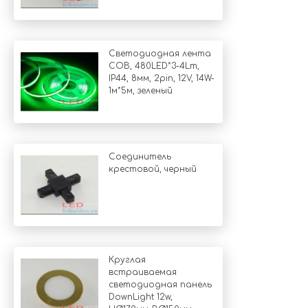
Светодиодная лента
COB, 480LED*3-4Lm,
IP44, 8мм, 2pin, 12V, 14W-
1м*5м, зеленый
Соединитель
крестовой, черный
Круглая
встраиваемая
светодиодная панель
DownLight 12w,