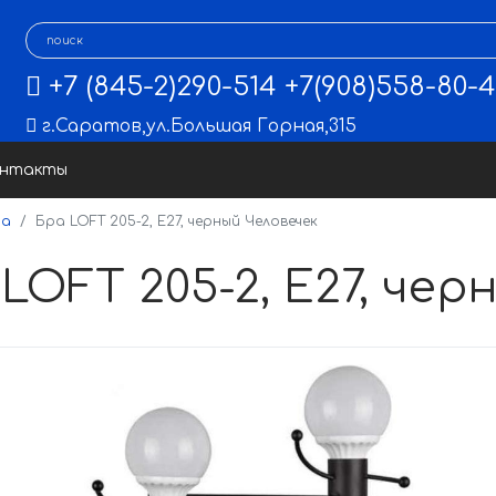
+7 (845-2)290-514
+7(908)558-80-
г.Саратов
,
ул.Большая Горная,315
онтакты
ра
Бра LOFT 205-2, Е27, черный Человечек
LOFT 205-2, Е27, че