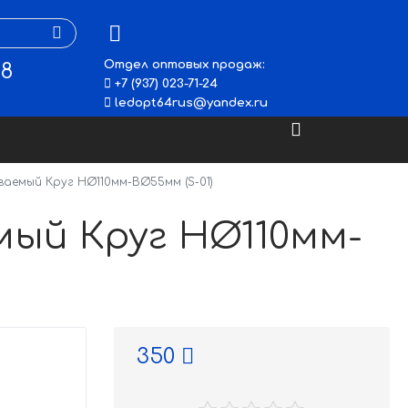
Отдел оптовых продаж:
48
+7 (937) 023-71-24
ledopt64rus@yandex.ru
аемый Круг НØ110мм-ВØ55мм (S-01)
ый Круг НØ110мм-
350