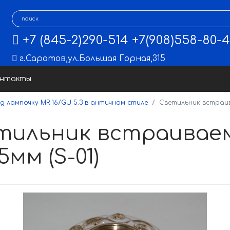
+7 (845-2)290-514
+7(908)558-80-
г.Саратов
,
ул.Большая Горная,315
онтакты
 лампочку MR 16/GU 5.3 в античном стиле
Светильник встраив
тильник встраиваем
мм (S-01)