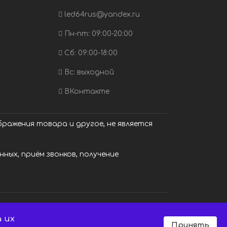
led64rus@yandex.ru
Пн-пт: 09:00-20:00
Сб: 09:00-18:00
Вс: выходной
ВКонтакте
ражения товара и другое, не является
ных, приём звонков, получение
 их
Принять