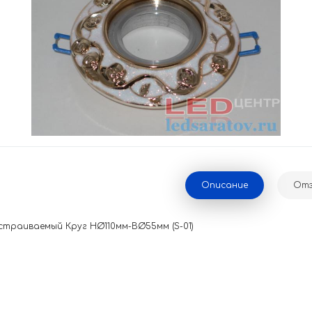
Описание
Отз
страиваемый Круг НØ110мм-ВØ55мм (S-01)