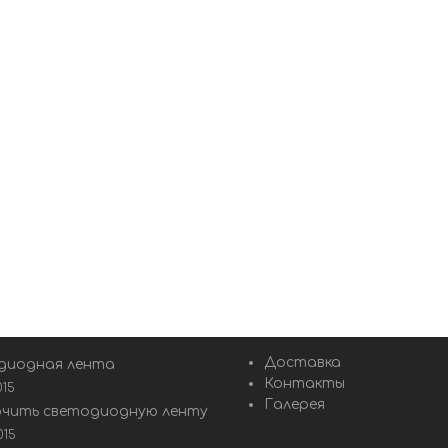
Доставка
диодная лента
Контакты
015
Галерея
ючить светодиодную ленту
015