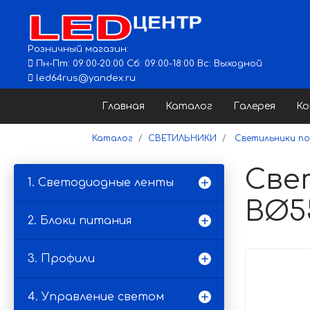
Розничный магазин:
Пн-Пт: 09:00-20:00 Сб: 09:00-18:00 Вс: Выходной
led64rus@yandex.ru
Главная
Каталог
Галерея
К
Каталог
СВЕТИЛЬНИКИ
Светильники под
Све
1. Светодиодные ленты
ВØ55
2. Блоки питания
3. Профили
4. Управление светом