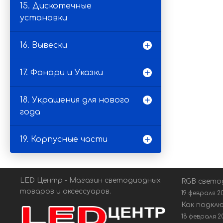
15. Дискотечные
установки
16. Вывески
17. Фонари и Указки
18. Украшения для нового
года
19. Корпусные части
LED Центр - Магазин светодиодных
RGB свето
товаров и аксессуаров.
19 февраля 2
Как подкл
18 февраля 2