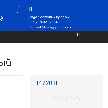
Отдел оптовых продаж:
48
+7 (937) 023-71-24
ledopt64rus@yandex.ru
ный
14720