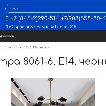
+7 (845-2)290-514
+7(908)558-80-
г.Саратов
,
ул.Большая Горная,315
онтакты
FT
Люстра 8061-6, E14, черный
ра 8061-6, E14, чер