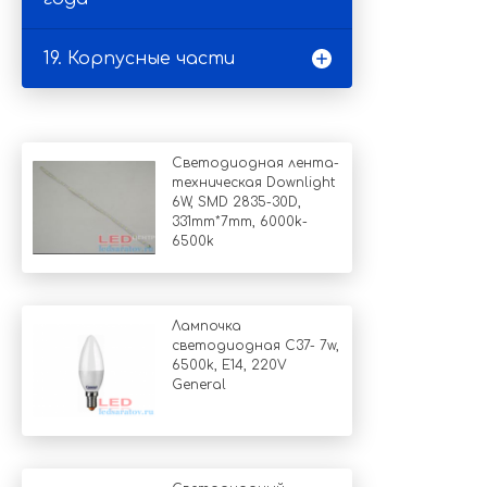
19. Корпусные части
Светодиодная лента-
техническая Downlight
6W, SMD 2835-30D,
331mm*7mm, 6000k-
6500k
Лампочка
светодиодная C37- 7w,
6500k, Е14, 220V
General