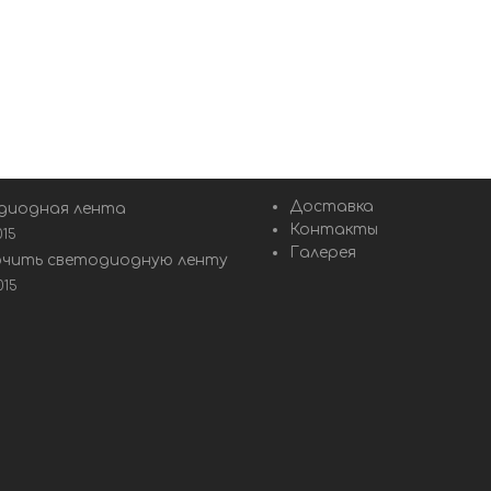
Доставка
диодная лента
Контакты
015
Галерея
ючить светодиодную ленту
015