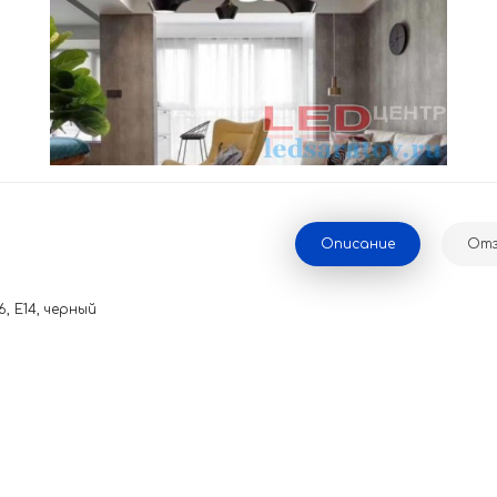
Описание
Отз
, E14, черный