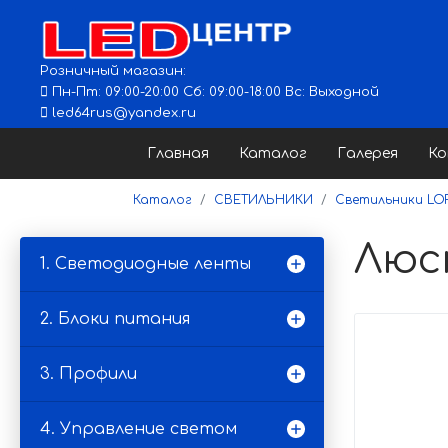
Розничный магазин:
Пн-Пт: 09:00-20:00 Сб: 09:00-18:00 Вс: Выходной
led64rus@yandex.ru
Главная
Каталог
Галерея
К
Каталог
СВЕТИЛЬНИКИ
Светильники LO
Люст
1. Светодиодные ленты
2. Блоки питания
3. Профили
4. Управление светом