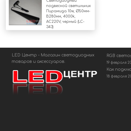
Светодиодный
подвесной светильник
Пирамида 10w, Ø50мм-
В280мм, 4000k,
AC220V, черный (LC-
343)
LED Центр - Магазин светодиодных
RGB свето
товаров и аксессуаров.
19 февраля 2
Как подкл
18 февраля 2