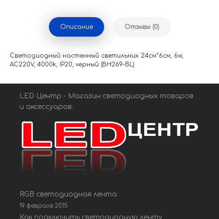
Описание
Отзывы (0)
Светодиодный настенный светильник 24см*6см, 6w,
AC220V, 4000k, IP20, черный (BH269-BL)
LED Центр - Магазин светодиодных товаров
и аксессуаров.
RGB светодиодная лента
19 февраля 2015
Как подключить светодиодную ленту