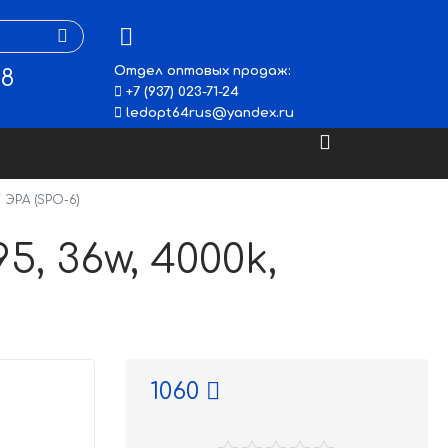
Отдел оптовых продаж:
48
+7 (937) 023-71-24
ledopt64rus@yandex.ru
 ЭРА (SPO-6)
, 36w, 4000k,
1060