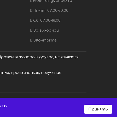
led64rus@yandex.ru
Пн-пт: 09:00-20:00
Сб: 09:00-18:00
Вс: выходной
ВКонтакте
ражения товара и другое, не является
ных, приём звонков, получение
 их
Принять