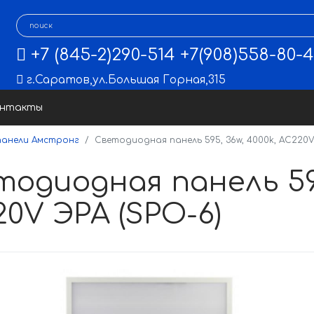
+7 (845-2)290-514
+7(908)558-80-
г.Саратов
,
ул.Большая Горная,315
онтакты
анели Амстронг
Светодиодная панель 595, 36w, 4000k, AC220V
одиодная панель 595
0V ЭРА (SPO-6)