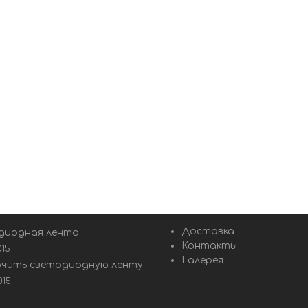
Доставка
диодная лента
Контакты
015
Галерея
ючить светодиодную ленту
015