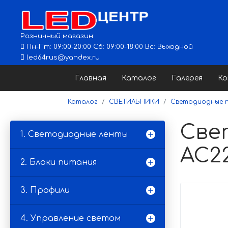
Розничный магазин:
Пн-Пт: 09:00-20:00 Сб: 09:00-18:00 Вс: Выходной
led64rus@yandex.ru
Главная
Каталог
Галерея
К
Каталог
СВЕТИЛЬНИКИ
Светодиодные п
Свет
1. Светодиодные ленты
AC22
2. Блоки питания
3. Профили
4. Управление светом