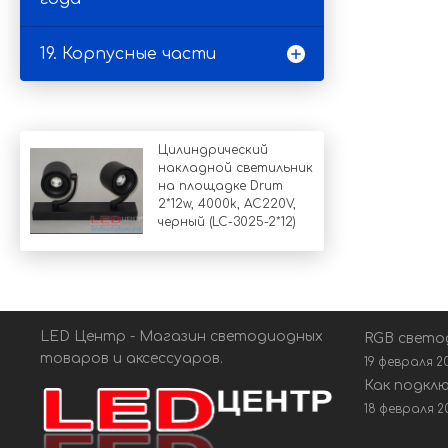
19. Корпусные части
Цилиндрический
накладной светильник
на площадке Drum
2*12w, 4000k, AC220V,
черный (LC-3025-2*12)
LED Центр - Магазин светодиодных
RGB свето
товаров и аксессуаров.
19 февраля 2
Как подкл
18 февраля 2