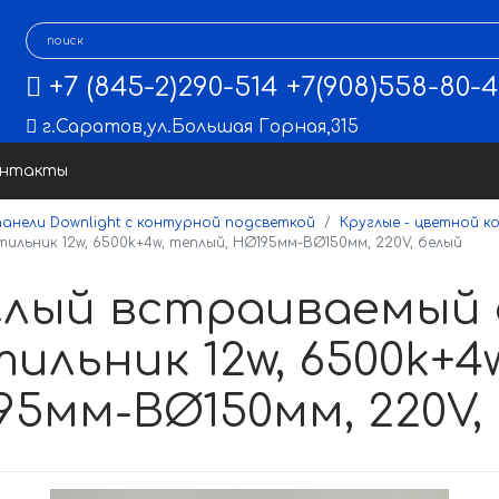
+7 (845-2)290-514
+7(908)558-80-
г.Саратов
,
ул.Большая Горная,315
онтакты
анели Downlight с контурной подсветкой
Круглые - цветной 
льник 12w, 6500k+4w, теплый, НØ195мм-ВØ150мм, 220V, белый
глый встраиваемый
ильник 12w, 6500k+4
95мм-ВØ150мм, 220V,