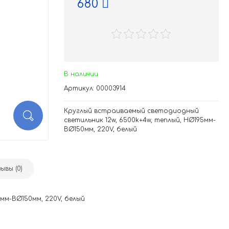
680
В наличии
Артикул: 00003914
Круглый встраиваемый светодиодный
светильник 12w, 6500k+4w, теплый, НØ195мм-
ВØ150мм, 220V, белый
ывы (0)
мм-ВØ150мм, 220V, белый