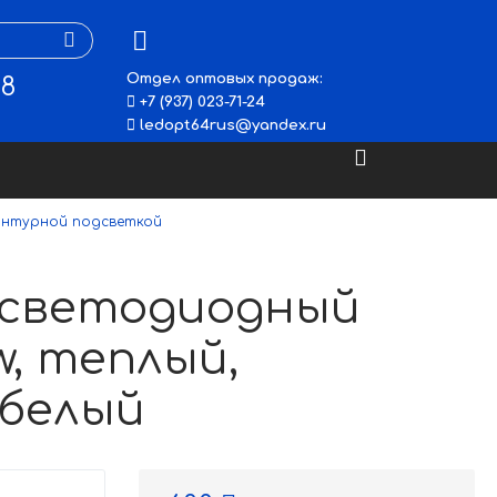
Отдел оптовых продаж:
48
+7 (937) 023-71-24
ledopt64rus@yandex.ru
контурной подсветкой
 светодиодный
w, теплый,
 белый