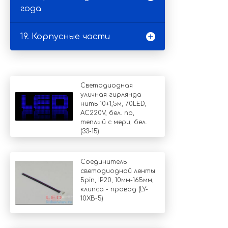
года
19. Корпусные части
Светодиодная
уличная гирлянда
нить 10+1,5м, 70LED,
AC220V, бел. пр,
теплый с мерц. бел.
(33-15)
Соединитель
светодиодной ленты
5pin, IP20, 10мм-165мм,
клипса - провод (LY-
10XB-5)