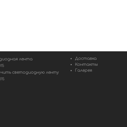
Доставка
диодная лента
Контакты
015
Галерея
ючить светодиодную ленту
015