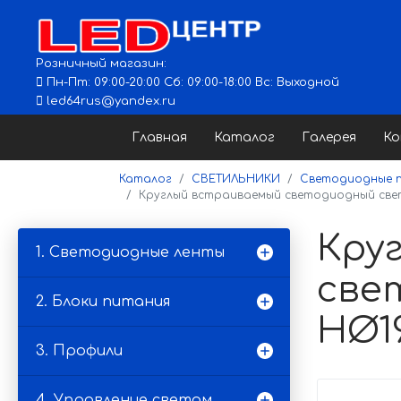
Розничный магазин:
Пн-Пт: 09:00-20:00 Сб: 09:00-18:00 Вс: Выходной
led64rus@yandex.ru
Главная
Каталог
Галерея
К
Каталог
СВЕТИЛЬНИКИ
Светодиодные п
Круглый встраиваемый светодиодный свети
Кру
1. Светодиодные ленты
свет
2. Блоки питания
НØ1
3. Профили
4. Управление светом