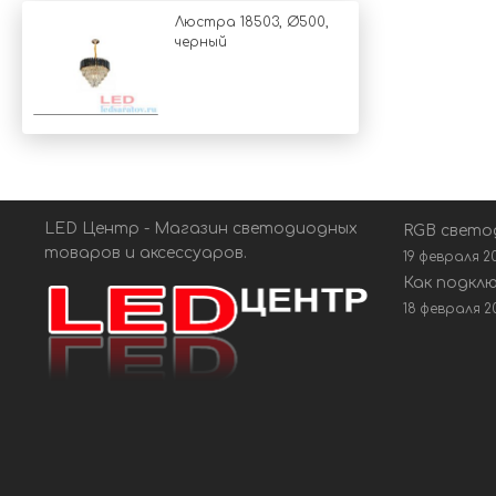
Люстра 18503, Ø500,
черный
LED Центр - Магазин светодиодных
RGB свето
товаров и аксессуаров.
19 февраля 2
Как подкл
18 февраля 2