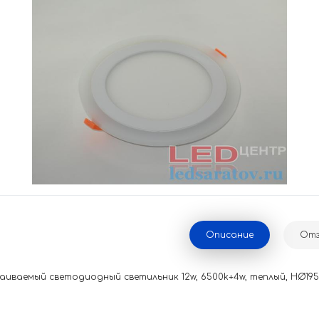
Описание
Отз
аиваемый светодиодный светильник 12w, 6500k+4w, теплый, НØ195