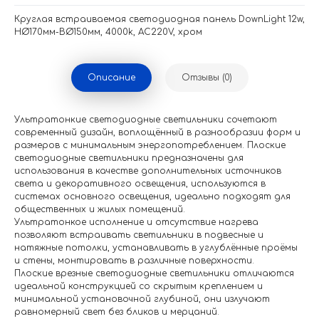
Круглая встраиваемая светодиодная панель DownLight 12w,
НØ170мм-ВØ150мм, 4000k, AC220V, хром
Описание
Отзывы (0)
Ультратонкие светодиодные светильники сочетают
современный дизайн, воплощённый в разнообразии форм и
размеров с минимальным энергопотреблением. Плоские
светодиодные светильники предназначены для
использования в качестве дополнительных источников
света и декоративного освещения, используются в
системах основного освещения, идеально подходят для
общественных и жилых помещений.
Ультратонкое исполнение и отсутствие нагрева
позволяют встраивать светильники в подвесные и
натяжные потолки, устанавливать в углублённые проёмы
и стены, монтировать в различные поверхности.
Плоские врезные светодиодные светильники отличаются
идеальной конструкцией со скрытым креплением и
минимальной установочной глубиной, они излучают
равномерный свет без бликов и мерцаний.