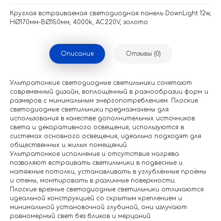
Круглая встраиваемая светодиодная панель DownLight 12w,
НØ170мм-ВØ150мм, 4000k, AC220V, золото
Описание
Отзывы (0)
Ультратонкие светодиодные светильники сочетают
современный дизайн, воплощённый в разнообразии форм и
размеров с минимальным энергопотреблением. Плоские
светодиодные светильники предназначены для
использования в качестве дополнительных источников
света и декоративного освещения, используются в
системах основного освещения, идеально подходят для
общественных и жилых помещений.
Ультратонкое исполнение и отсутствие нагрева
позволяют встраивать светильники в подвесные и
натяжные потолки, устанавливать в углублённые проёмы
и стены, монтировать в различные поверхности.
Плоские врезные светодиодные светильники отличаются
идеальной конструкцией со скрытым креплением и
минимальной установочной глубиной, они излучают
равномерный свет без бликов и мерцаний.