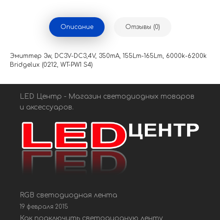
Описание
Отзывы (0)
Эмиттер 3w, DC3V-DC3,4V, 350mA, 155Lm-165Lm, 6000k-6200k
Bridgelux (0212, WT-PW1 S4)
LED Центр - Магазин светодиодных товаров
и аксессуаров.
RGB светодиодная лента
19 февраля 2015
Как подключить светодиодную ленту