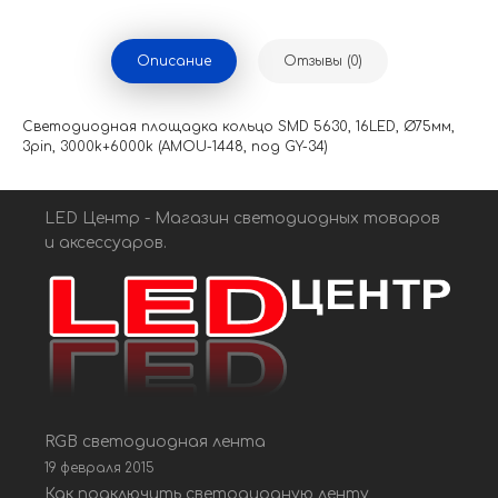
Описание
Отзывы (0)
Светодиодная площадка кольцо SMD 5630, 16LED, Ø75мм,
3pin, 3000k+6000k (AMOU-1448, под GY-34)
LED Центр - Магазин светодиодных товаров
и аксессуаров.
RGB светодиодная лента
19 февраля 2015
Как подключить светодиодную ленту