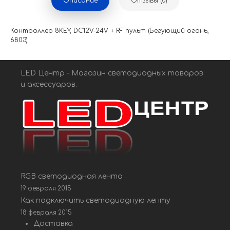
Описание
Отзывы (0)
Контроллер 8KEY, DC12V-24V + RF пульт (Бегующий огонь,
6803)
LED Центр - Магазин светодиодных товаров
и аксессуаров.
RGB светодиодная лента
19 февраля 2015
Как подключить светодиодную ленту
18 февраля 2015
Доставка