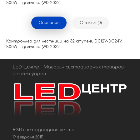
500W, + датчики (WD-2032)
Описание
Отзывы (0)
Контроллер для лестницы на 32 ступени DC12V-DC24V,
500W, + датчики (WD-2032)
LED Центр - Магазин светодиодных товаров
и аксессуаров.
RGB светодиодная лента
19 февраля 2015