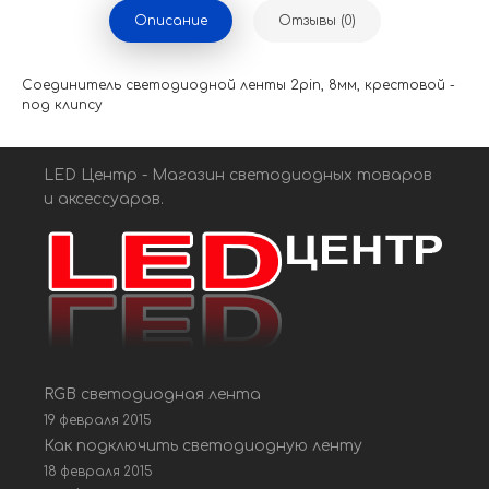
Описание
Отзывы (0)
Соединитель светодиодной ленты 2pin, 8мм, крестовой -
под клипсу
LED Центр - Магазин светодиодных товаров
и аксессуаров.
RGB светодиодная лента
19 февраля 2015
Как подключить светодиодную ленту
18 февраля 2015