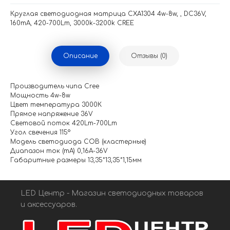
Круглая светодиодная матрица CXA1304 4w-8w, , DC36V,
160mA, 420-700Lm, 3000k-3200k CREE
Описание
Отзывы (0)
Производитель чипа Cree
Мощность 4w-8w
Цвет температура 3000К
Прямое напряжение 36V
Световой поток 420Lm-700Lm
Угол свечения 115°
Модель светодиода COB (кластерные)
Диапазон ток (mA) 0,16A-36V
Габаритные размеры 13,35*13,35*1,15мм
LED Центр - Магазин светодиодных товаров
и аксессуаров.